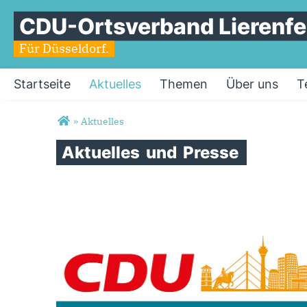
CDU-Ortsverband Lierenfe
Für Düsseldorf.
Startseite
Aktuelles
Themen
Über uns
T
Sie sind hier
»
Aktuelles
Aktuelles
und
Presse
Seiten