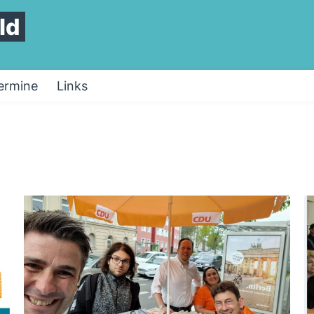
ld
ermine
Links