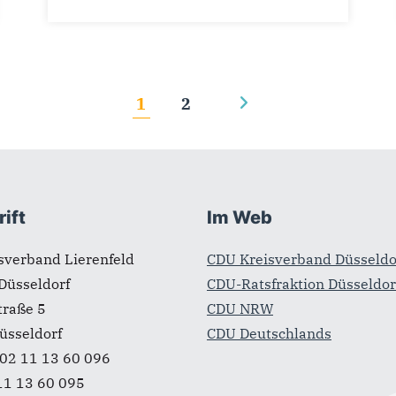
1
2
ift
Im Web
sverband Lierenfeld
CDU Kreisverband Düsseldo
Düsseldorf
CDU-Ratsfraktion Düsseldor
traße 5
CDU NRW
üsseldorf
CDU Deutschlands
02 11 13 60 096
11 13 60 095