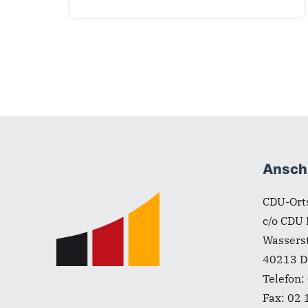
Fußbereich
Anschr
CDU-Ort
c/o CDU 
Wassers
40213
D
Telefon:
Fax:
02 